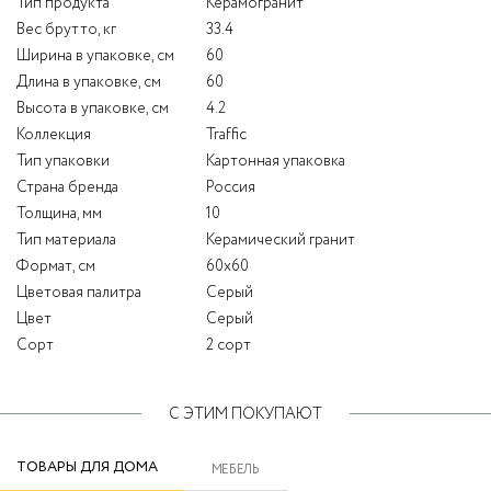
Тип продукта
Керамогранит
Вес брутто, кг
33.4
Ширина в упаковке, см
60
Длина в упаковке, см
60
Высота в упаковке, см
4.2
Коллекция
Traffic
Тип упаковки
Картонная упаковка
Страна бренда
Россия
Толщина, мм
10
Тип материала
Керамический гранит
Формат, см
60x60
Цветовая палитра
Серый
Цвет
Серый
Сорт
2 сорт
С ЭТИМ ПОКУПАЮТ
ТОВАРЫ ДЛЯ ДОМА
МЕБЕЛЬ