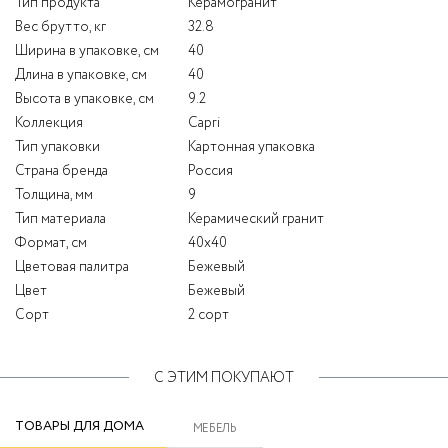
Тип продукта
Керамогранит
Вес брутто, кг
32.8
Ширина в упаковке, см
40
Длина в упаковке, см
40
Высота в упаковке, см
9.2
Коллекция
Capri
Тип упаковки
Картонная упаковка
Страна бренда
Россия
Толщина, мм
9
Тип материала
Керамический гранит
Формат, см
40x40
Цветовая палитра
Бежевый
Цвет
Бежевый
Сорт
2 сорт
С ЭТИМ ПОКУПАЮТ
ТОВАРЫ ДЛЯ ДОМА
МЕБЕЛЬ