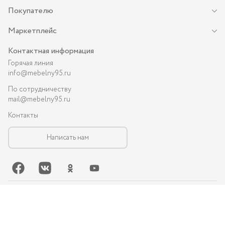
Покупателю
Маркетплейс
Контактная информация
Горячая линия
info@mebelny95.ru
По сотрудничеству
mail@mebelny95.ru
Контакты
Написать нам
©-
2026
, MEBELNY95.RU — спальная и кухонная мебель в Грозном:
диваны, кухни, шкафы и др.