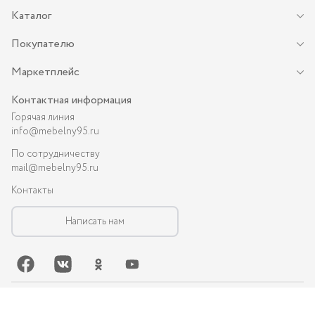
Каталог
Покупателю
Маркетплейс
Контактная информация
Горячая линия
info@mebelny95.ru
По сотрудничеству
mail@mebelny95.ru
Контакты
Написать нам
©-
2026
, MEBELNY95.RU — спальная и кухонная мебель в Грозном: