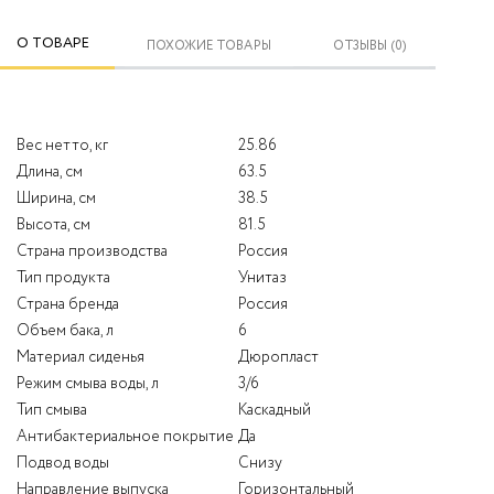
О ТОВАРЕ
ПОХОЖИЕ ТОВАРЫ
ОТЗЫВЫ (0)
Вес нетто, кг
25.86
Длина, см
63.5
Ширина, см
38.5
Высота, см
81.5
Страна производства
Россия
Тип продукта
Унитаз
Страна бренда
Россия
Объем бака, л
6
Материал сиденья
Дюропласт
Режим смыва воды, л
3/6
Тип смыва
Каскадный
Антибактериальное покрытие
Да
Подвод воды
Снизу
Направление выпуска
Горизонтальный