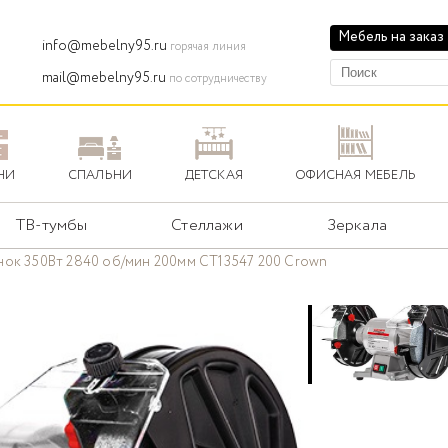
Мебель на заказ
info@mebelny95.ru
горячая линия
mail@mebelny95.ru
по сотрудничеству
НИ
СПАЛЬНИ
ДЕТСКАЯ
ОФИСНАЯ МЕБЕЛЬ
ТВ-тумбы
Стеллажи
Зеркала
нок 350Вт 2840 об/мин 200мм CT13547 200 Crown