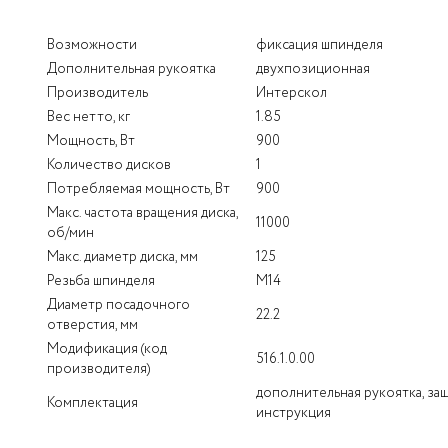
Возможности
фиксация шпинделя
Дополнительная рукоятка
двухпозиционная
Производитель
Интерскол
Вес нетто, кг
1.85
Мощность, Вт
900
Количество дисков
1
Потребляемая мощность, Вт
900
Макс. частота вращения диска,
11000
об/мин
Макс. диаметр диска, мм
125
Резьба шпинделя
M14
Диаметр посадочного
22.2
отверстия, мм
Модификация (код
516.1.0.00
производителя)
дополнительная рукоятка, защ
Комплектация
инструкция