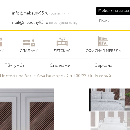
Мебель на заказ
info@mebelny95.ru
горячая линия
mail@mebelny95.ru
по сотрудничеству
НИ
СПАЛЬНИ
ДЕТСКАЯ
ОФИСНАЯ МЕБЕЛЬ
ТВ-тумбы
Стеллажи
Зеркала
Постельное белье Arya Ранфорс 2 Сп. 200*220 Jully серый