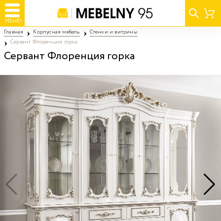
МЕНЮ
Главная
Корпусная мебель
Стенки и витрины
Сервант Флоренция горка
Сервант Флоренция горка