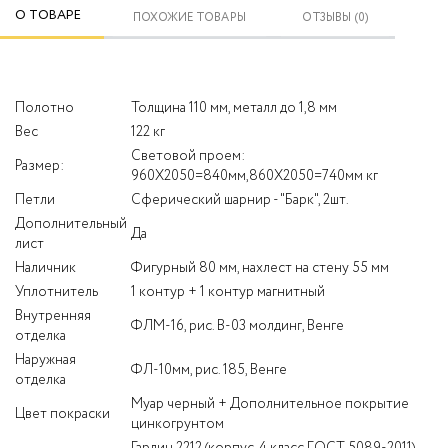
О ТОВАРЕ
ПОХОЖИЕ ТОВАРЫ
ОТЗЫВЫ (0)
Полотно
Толщина 110 мм, металл до 1,8 мм
Вес
122 кг
Световой проем:
Размер:
960Х2050=840мм,860Х2050=740мм кг
Петли
Сферический шарнир - "Барк", 2шт.
Дополнительный
Да
лист
Наличник
Фигурный 80 мм, нахлест на стену 55 мм
Уплотнитель
1 контур + 1 контур магнитный
Внутренняя
ФЛМ-16, рис. В-03 молдинг, Венге
отделка
Наружная
ФЛ-10мм, рис. 185, Венге
отделка
Муар черный + Дополнительное покрытие
Цвет покраски
цинкогрунтом
Гардин 2212 (корпус, 4 класс ГОСТ 5089-2011),