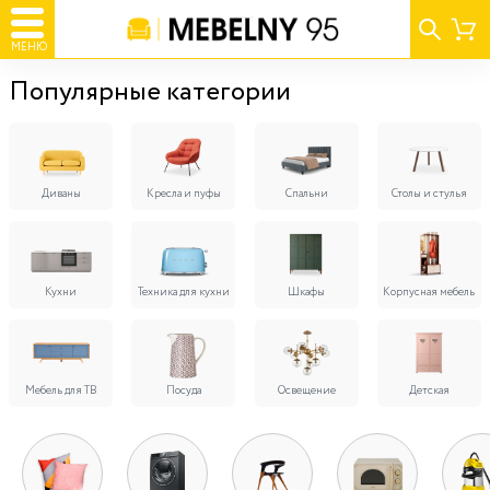
МЕНЮ
Популярные категории
Диваны
Кресла и пуфы
Спальни
Столы и стулья
Кухни
Техника для кухни
Шкафы
Корпусная мебель
Мебель для ТВ
Посуда
Освещение
Детская