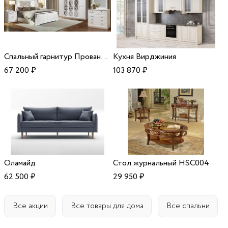
Спальный гарнитур Прованс-5
Кухня Вирджиния
67 200
₽
103 870
₽
Оламайд
Стол журнальный HSC004
62 500
₽
29 950
₽
Все акции
Все товары для дома
Все спальни