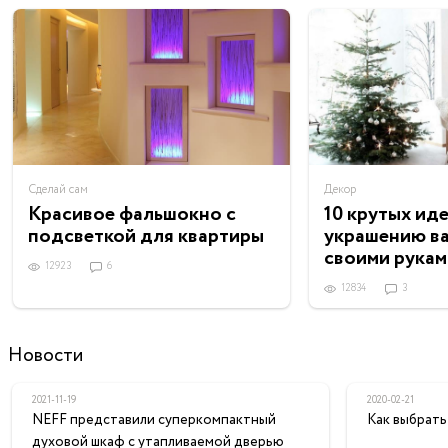
Сделай сам
Декор
Красивое фальшокно с
10 крутых ид
подсветкой для квартиры
украшению в
своими рукам
12923
6
12834
3
Новости
2021-11-19
2020-02-21
NEFF представили суперкомпактный
Как выбрать
духовой шкаф с утапливаемой дверью