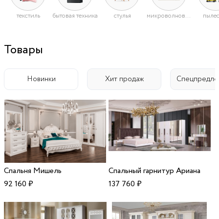
текстиль
бытовая техника
стулья
микроволновые печи
пыле
Товары
Новинки
Хит продаж
Спецпредло
Спальня Мишель
Спальный гарнитур Ариана
92 160
₽
137 760
₽