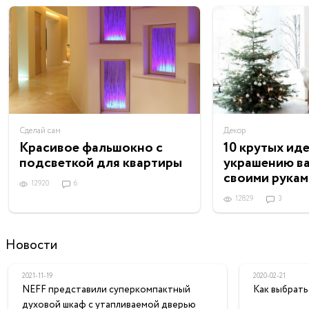
Сделай сам
Декор
Красивое фальшокно с
10 крутых ид
подсветкой для квартиры
украшению в
своими рукам
12920
6
12829
3
Новости
2021-11-19
2020-02-21
NEFF представили суперкомпактный
Как выбрать
духовой шкаф с утапливаемой дверью