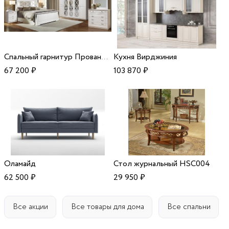
Спальный гарнитур Прованс-5
Кухня Вирджиния
67 200
₽
103 870
₽
Оламайд
Стол журнальный HSC004
62 500
₽
29 950
₽
Все акции
Все товары для дома
Все спальни