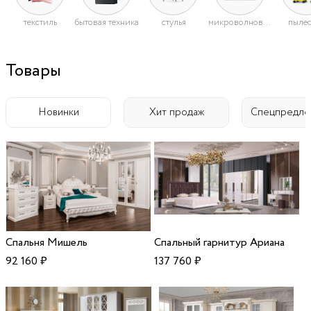
текстиль
бытовая техника
стулья
микроволновые печи
пыле
Товары
Новинки
Хит продаж
Спецпредло
Спальня Мишель
Спальный гарнитур Ариана
92 160
₽
137 760
₽