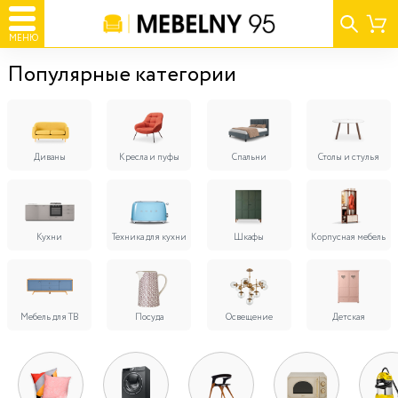
МЕНЮ
Популярные категории
Диваны
Кресла и пуфы
Спальни
Столы и стулья
Кухни
Техника для кухни
Шкафы
Корпусная мебель
Мебель для ТВ
Посуда
Освещение
Детская