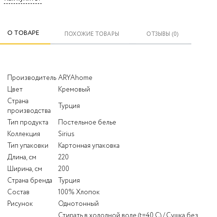
О ТОВАРЕ
ПОХОЖИЕ ТОВАРЫ
ОТЗЫВЫ (0)
Производитель
ARYAhome
Цвет
Кремовый
Страна
Турция
производства
Тип продукта
Постельное белье
Коллекция
Sirius
Тип упаковки
Картонная упаковка
Длина, см
220
Ширина, см
200
Страна бренда
Турция
Состав
100% Хлопок
Рисунок
Однотонный
Стирать в холодной воде (t=40 С) / Сушка без