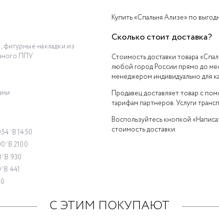
Купить «Спальня Ализе» по выгодн
Сколько стоит доставка?
 фигурные накладки из
чного ППУ
Стоимость доставки товара «Спаль
любой город России прямо до мес
менеджером индивидуально для ка
ами
Продавец доставляет товар с по
тарифам партнеров. Услуги транс
Воспользуйтесь кнопкой «Написат
стоимость доставки.
054*В 1450
0*В 2100
0*В 930
*В 441
00
С ЭТИМ ПОКУПАЮТ