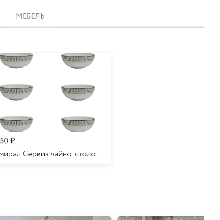
МЕБЕЛЬ
350
₽
Адмирал Сервиз чайно-столовый 6 персон 32 предмета/1