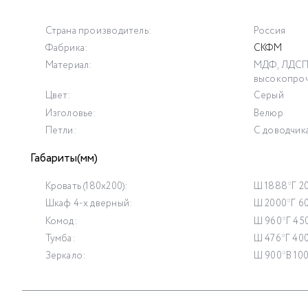
Страна производитель:
Россия
Фабрика:
СКФМ
Материал:
МДФ, ЛДСП,
высокопро
Цвет:
Серый
Изголовье:
Велюр
Петли:
С доводчик
Габариты(мм)
Кровать (180х200):
Ш 1888*Г 2
Шкаф 4-х дверный:
Ш 2000*Г 60
Комод:
Ш 960*Г 45
Тумба:
Ш 476*Г 400
Зеркало:
Ш 900*В 10