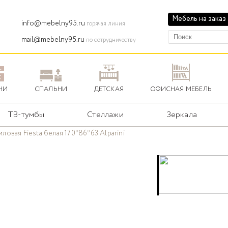
Мебель на заказ
info@mebelny95.ru
горячая линия
mail@mebelny95.ru
по сотрудничеству
НИ
СПАЛЬНИ
ДЕТСКАЯ
ОФИСНАЯ МЕБЕЛЬ
ТВ-тумбы
Стеллажи
Зеркала
иловая Fiesta белая 170*86*63 Alparini