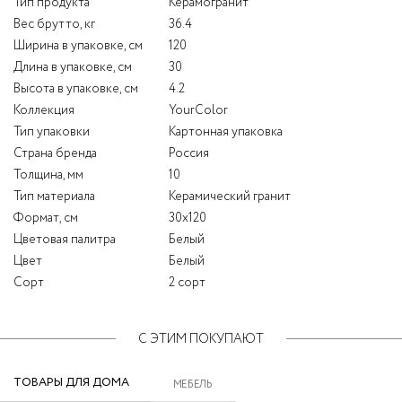
Тип продукта
Керамогранит
Вес брутто, кг
36.4
Ширина в упаковке, см
120
Длина в упаковке, см
30
Высота в упаковке, см
4.2
Коллекция
YourColor
Тип упаковки
Картонная упаковка
Страна бренда
Россия
Толщина, мм
10
Тип материала
Керамический гранит
Формат, см
30x120
Цветовая палитра
Белый
Цвет
Белый
Сорт
2 сорт
С ЭТИМ ПОКУПАЮТ
ТОВАРЫ ДЛЯ ДОМА
МЕБЕЛЬ