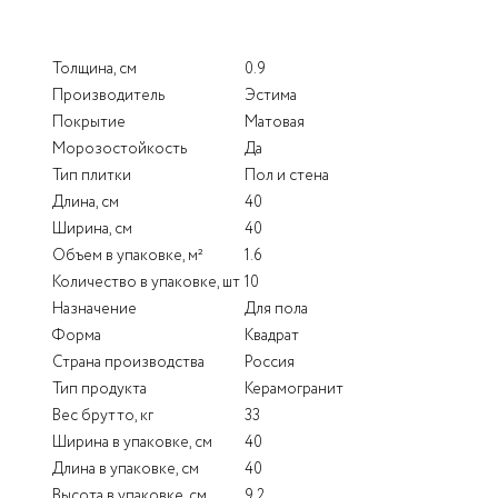
Толщина, см
0.9
Производитель
Эстима
Покрытие
Матовая
Морозостойкость
Да
Тип плитки
Пол и стена
Длина, см
40
Ширина, см
40
Объем в упаковке, м²
1.6
Количество в упаковке, шт
10
Назначение
Для пола
Форма
Квадрат
Страна производства
Россия
Тип продукта
Керамогранит
Вес брутто, кг
33
Ширина в упаковке, см
40
Длина в упаковке, см
40
Высота в упаковке, см
9.2