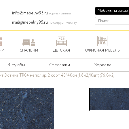
Мебель на заказ
info@mebelny95.ru
горячая линия
mail@mebelny95.ru
по сотрудничеству
НИ
СПАЛЬНИ
ДЕТСКАЯ
ОФИСНАЯ МЕБЕЛЬ
ТВ-тумбы
Стеллажи
Зеркала
т Эстима TR04 неполир. 2 сорт 40*40см (1.6м2/10шт) (76.8м2)