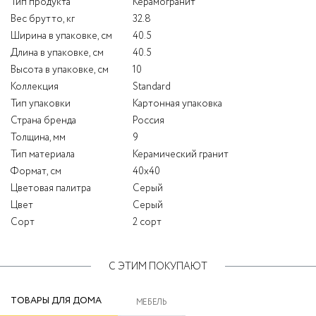
Тип продукта
Керамогранит
Вес брутто, кг
32.8
Ширина в упаковке, см
40.5
Длина в упаковке, см
40.5
Высота в упаковке, см
10
Коллекция
Standard
Тип упаковки
Картонная упаковка
Страна бренда
Россия
Толщина, мм
9
Тип материала
Керамический гранит
Формат, см
40x40
Цветовая палитра
Серый
Цвет
Серый
Сорт
2 сорт
С ЭТИМ ПОКУПАЮТ
ТОВАРЫ ДЛЯ ДОМА
МЕБЕЛЬ