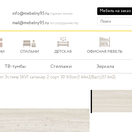
Мебель на заказ
info@mebelny95.ru
горячая линия
mail@mebelny95.ru
по сотрудничеству
НИ
СПАЛЬНИ
ДЕТСКАЯ
ОФИСНАЯ МЕБЕЛЬ
ТВ-тумбы
Стеллажи
Зеркала
т Эстима SKV1 сатинир. 2 сорт 30*60см (1.44м2/8шт) (57.6м2)