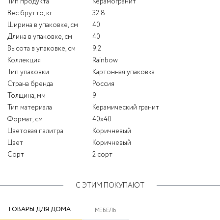
Тип продукта
Керамогранит
Вес брутто, кг
32.8
Ширина в упаковке, см
40
Длина в упаковке, см
40
Высота в упаковке, см
9.2
Коллекция
Rainbow
Тип упаковки
Картонная упаковка
Страна бренда
Россия
Толщина, мм
9
Тип материала
Керамический гранит
Формат, см
40x40
Цветовая палитра
Коричневый
Цвет
Коричневый
Сорт
2 сорт
С ЭТИМ ПОКУПАЮТ
ТОВАРЫ ДЛЯ ДОМА
МЕБЕЛЬ