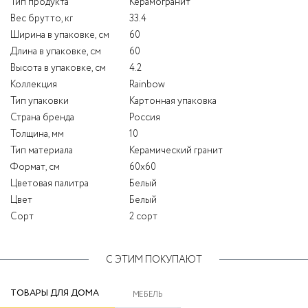
Тип продукта
Керамогранит
Вес брутто, кг
33.4
Ширина в упаковке, см
60
Длина в упаковке, см
60
Высота в упаковке, см
4.2
Коллекция
Rainbow
Тип упаковки
Картонная упаковка
Страна бренда
Россия
Толщина, мм
10
Тип материала
Керамический гранит
Формат, см
60x60
Цветовая палитра
Белый
Цвет
Белый
Сорт
2 сорт
С ЭТИМ ПОКУПАЮТ
ТОВАРЫ ДЛЯ ДОМА
МЕБЕЛЬ