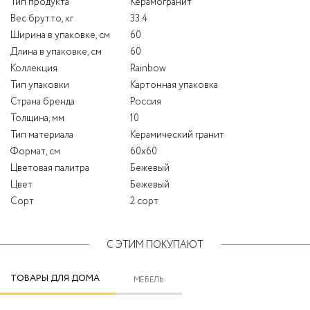
Тип продукта
Керамогранит
Вес брутто, кг
33.4
Ширина в упаковке, см
60
Длина в упаковке, см
60
Коллекция
Rainbow
Тип упаковки
Картонная упаковка
Страна бренда
Россия
Толщина, мм
10
Тип материала
Керамический гранит
Формат, см
60x60
Цветовая палитра
Бежевый
Цвет
Бежевый
Сорт
2 сорт
С ЭТИМ ПОКУПАЮТ
ТОВАРЫ ДЛЯ ДОМА
МЕБЕЛЬ