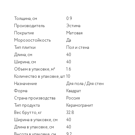
Толщина, см
0.9
Производитель
Эстима
Покрытие
Матовая
Морозостойкость
Да
Тип плитки
Пол и стена
Длина, см
40
Ширина, см
40
Объем в упаковке, м²
1.6
Количество в упаковке, шт
10
Назначение
Для пола / Для стен
Форма
Квадрат
Страна производства
Россия
Тип продукта
Керамогранит
Вес брутто, кг
32.8
Ширина в упаковке, см
40
Длина в упаковке, см
40
Высота в упаковке, см
9.2