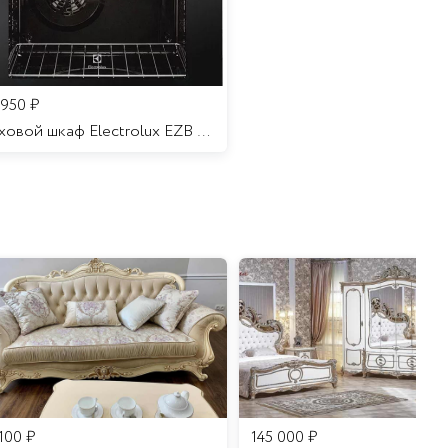
 950
₽
Духовой шкаф Electrolux EZB 52410 AK
 100
₽
145 000
₽