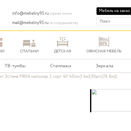
Мебель на заказ
info@mebelny95.ru
горячая линия
mail@mebelny95.ru
по сотрудничеству
НИ
СПАЛЬНИ
ДЕТСКАЯ
ОФИСНАЯ МЕБЕЛЬ
ТВ-тумбы
Стеллажи
Зеркала
т Эстима MR04 неполир. 2 сорт 40*40см (1.6м2/10шт) (76.8м2)