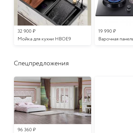
32 900
₽
19 990
₽
Мойка для кухни HBOE9
Варочная панел
Спецпредложения
96 360
₽