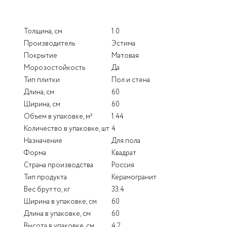
Толщина, см
1.0
Производитель
Эстима
Покрытие
Матовая
Морозостойкость
Да
Тип плитки
Пол и стена
Длина, см
60
Ширина, см
60
Объем в упаковке, м²
1.44
Количество в упаковке, шт
4
Назначение
Для пола
Форма
Квадрат
Страна производства
Россия
Тип продукта
Керамогранит
Вес брутто, кг
33.4
Ширина в упаковке, см
60
Длина в упаковке, см
60
Высота в упаковке, см
4.2