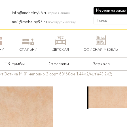
Мебель на заказ
info@mebelny95.ru
горячая линия
mail@mebelny95.ru
по сотрудничеству
НИ
СПАЛЬНИ
ДЕТСКАЯ
ОФИСНАЯ МЕБЕЛЬ
ТВ-тумбы
Стеллажи
Зеркала
т Эстима MI01 неполир. 2 сорт 60*60см (1.44м2/4шт) (43.2м2)