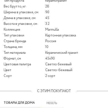
Тип продукта
Керамогранит
Вес брутто, кг
28
Ширина в упаковке, см
90
Длина в упаковке, см
45
Высота в упаковке, см
3.2
Коллекция
Marmulla
Тип упаковки
Картонная упаковка
Страна бренда
Россия
Толщина, мм
10
Тип материала
Керамический гранит
Формат, см
45x90
Цветовая палитра
Светло бежевый
Цвет
Светло-бежевый
Сорт
2 сорт
С ЭТИМ ПОКУПАЮТ
ТОВАРЫ ДЛЯ ДОМА
МЕБЕЛЬ