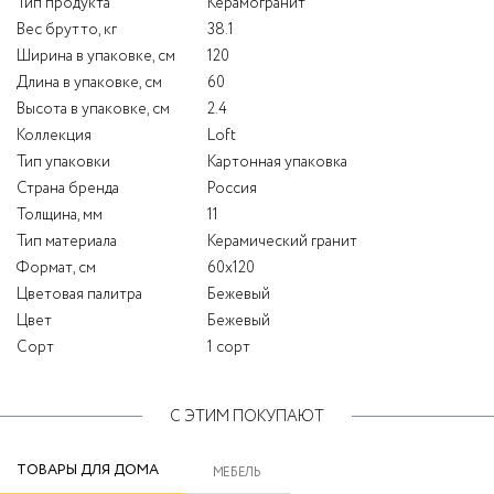
Тип продукта
Керамогранит
Вес брутто, кг
38.1
Ширина в упаковке, см
120
Длина в упаковке, см
60
Высота в упаковке, см
2.4
Коллекция
Loft
Тип упаковки
Картонная упаковка
Страна бренда
Россия
Толщина, мм
11
Тип материала
Керамический гранит
Формат, см
60x120
Цветовая палитра
Бежевый
Цвет
Бежевый
Сорт
1 сорт
С ЭТИМ ПОКУПАЮТ
ТОВАРЫ ДЛЯ ДОМА
МЕБЕЛЬ