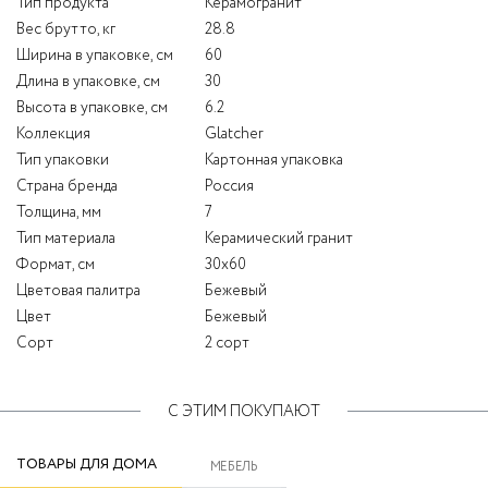
Тип продукта
Керамогранит
Вес брутто, кг
28.8
Ширина в упаковке, см
60
Длина в упаковке, см
30
Высота в упаковке, см
6.2
Коллекция
Glatcher
Тип упаковки
Картонная упаковка
Страна бренда
Россия
Толщина, мм
7
Тип материала
Керамический гранит
Формат, см
30x60
Цветовая палитра
Бежевый
Цвет
Бежевый
Сорт
2 сорт
С ЭТИМ ПОКУПАЮТ
ТОВАРЫ ДЛЯ ДОМА
МЕБЕЛЬ