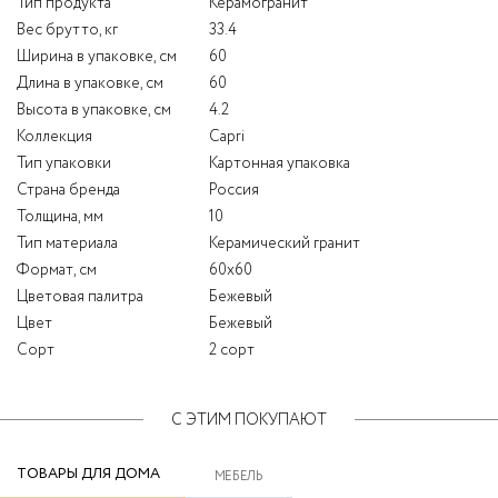
Тип продукта
Керамогранит
Вес брутто, кг
33.4
Ширина в упаковке, см
60
Длина в упаковке, см
60
Высота в упаковке, см
4.2
Коллекция
Capri
Тип упаковки
Картонная упаковка
Страна бренда
Россия
Толщина, мм
10
Тип материала
Керамический гранит
Формат, см
60x60
Цветовая палитра
Бежевый
Цвет
Бежевый
Сорт
2 сорт
С ЭТИМ ПОКУПАЮТ
ТОВАРЫ ДЛЯ ДОМА
МЕБЕЛЬ