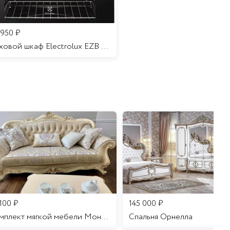
 950
₽
Духовой шкаф Electrolux EZB 52410 AK
 100
₽
145 000
₽
Комплект мягкой мебели Мона Лиза
Cпальня Орнелла