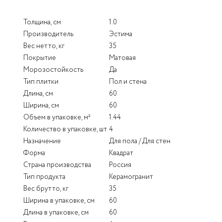
Толщина, см
1.0
Производитель
Эстима
Вес нетто, кг
35
Покрытие
Матовая
Морозостойкость
Да
Тип плитки
Пол и стена
Длина, см
60
Ширина, см
60
Объем в упаковке, м²
1.44
Количество в упаковке, шт
4
Назначение
Для пола / Для стен
Форма
Квадрат
Страна производства
Россия
Тип продукта
Керамогранит
Вес брутто, кг
35
Ширина в упаковке, см
60
Длина в упаковке, см
60