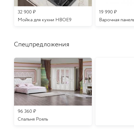
32 900
₽
19 990
₽
Мойка для кухни HBOE9
Варочная панел
Спецпредложения
96 360
₽
Спальня Рояль