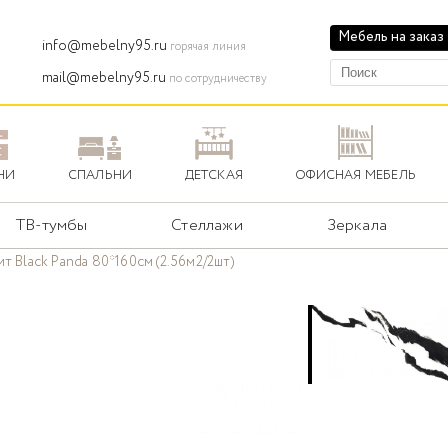
Мебель на заказ
info@mebelny95.ru
горячая линия
mail@mebelny95.ru
по сотрудничеству
НИ
СПАЛЬНИ
ДЕТСКАЯ
ОФИСНАЯ МЕБЕЛЬ
ТВ-тумбы
Стеллажи
Зеркала
т Black Panda 80*160см (2.56м2/2шт)