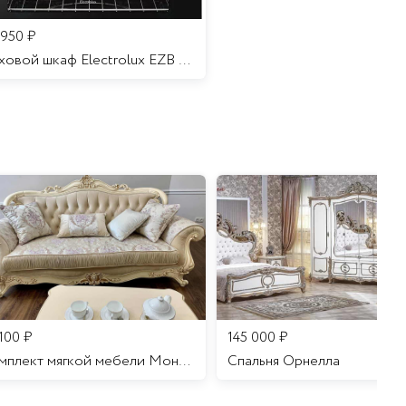
 950
₽
Духовой шкаф Electrolux EZB 52410 AK
 100
₽
145 000
₽
Комплект мягкой мебели Мона Лиза
Cпальня Орнелла