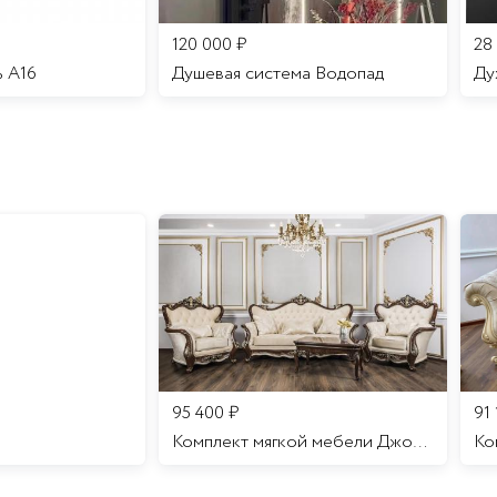
120 000
₽
28
ь A16
Душевая система Водопад
95 400
₽
91
Комплект мягкой мебели Джоконда