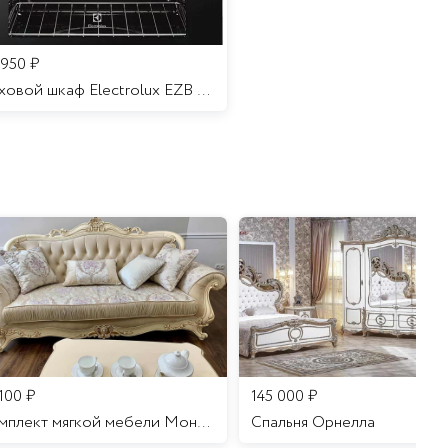
 950
₽
Духовой шкаф Electrolux EZB 52410 AK
 100
₽
145 000
₽
Комплект мягкой мебели Мона Лиза
Cпальня Орнелла