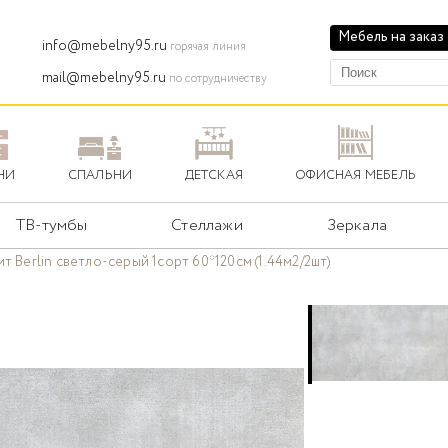
Мебель на заказ
info@mebelny95.ru
горячая линия
mail@mebelny95.ru
по сотрудничеству
НИ
СПАЛЬНИ
ДЕТСКАЯ
ОФИСНАЯ МЕБЕЛЬ
ТВ-тумбы
Стеллажи
Зеркала
т Berlin светло-серый 1сорт 60*120см (1.44м2/2шт)