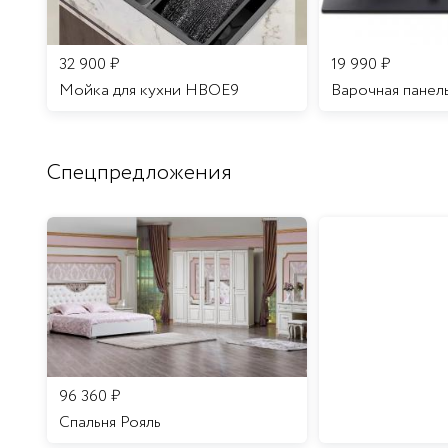
32 900
₽
19 990
₽
Мойка для кухни HBOE9
Варочная панел
Спецпредложения
96 360
₽
Спальня Рояль