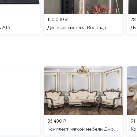
120 000
₽
28
ь A16
Душевая система Водопад
95 400
₽
91
Комплект мягкой мебели Джоконда