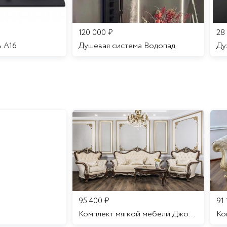
120 000
₽
28
ь A16
Душевая система Водопад
95 400
₽
91
Комплект мягкой мебели Джоконда