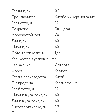
Толщина, см
0.9
Производитель
Китайский керамогранит
Вес нетто, кг
32
Покрытие
Глянцевая
Морозостойкость
Да
Длина, см
60
Ширина, см
60
Объем в упаковке, м²
1,44
Количество в упаковке, шт
4
Назначение
Для пола
Форма
Квадрат
Страна производства
Китай
Тип продукта
Керамогранит
Вес брутто, кг
32
Ширина в упаковке, см
60
Длина в упаковке, см
60
Высота в упаковке, см
3.7