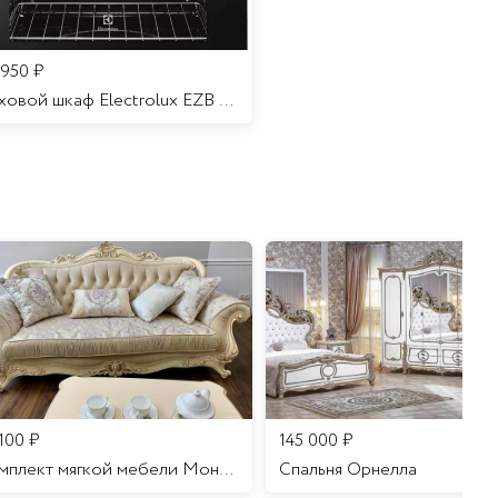
 950
₽
Духовой шкаф Electrolux EZB 52410 AK
 100
₽
145 000
₽
Комплект мягкой мебели Мона Лиза
Cпальня Орнелла