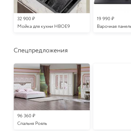
32 900
₽
19 990
₽
Мойка для кухни HBOE9
Варочная панел
Спецпредложения
96 360
₽
Спальня Рояль