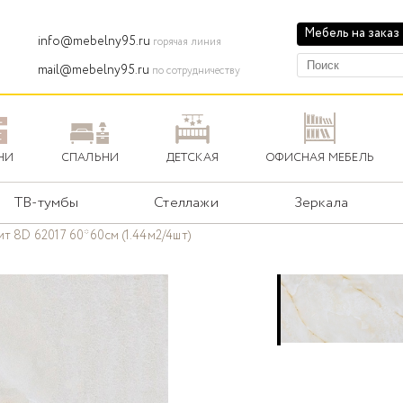
Мебель на заказ
info@mebelny95.ru
горячая линия
mail@mebelny95.ru
по сотрудничеству
НИ
СПАЛЬНИ
ДЕТСКАЯ
ОФИСНАЯ МЕБЕЛЬ
ТВ-тумбы
Стеллажи
Зеркала
т 8D 62017 60*60см (1.44м2/4шт)