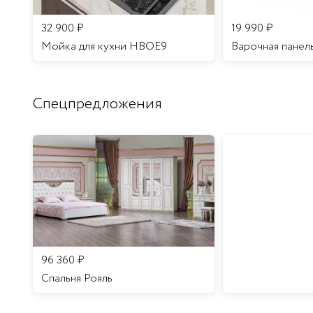
32 900
₽
19 990
₽
Мойка для кухни HBOE9
Варочная панел
Спецпредложения
96 360
₽
Спальня Рояль