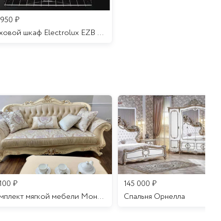
 950
₽
Духовой шкаф Electrolux EZB 52410 AK
 100
₽
145 000
₽
Комплект мягкой мебели Мона Лиза
Cпальня Орнелла