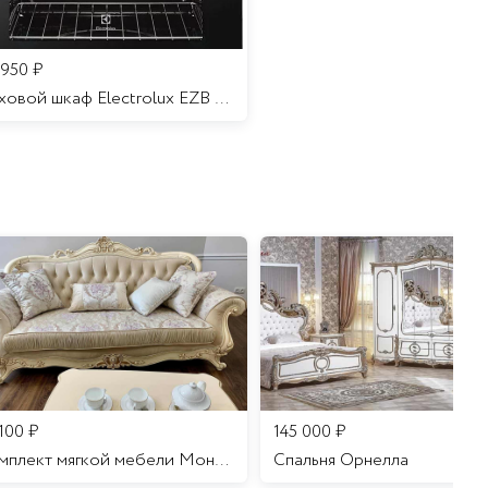
 950
₽
Духовой шкаф Electrolux EZB 52410 AK
 100
₽
145 000
₽
Комплект мягкой мебели Мона Лиза
Cпальня Орнелла