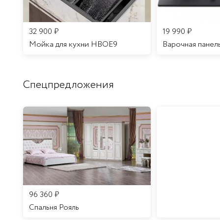
32 900
₽
19 990
₽
Мойка для кухни HBOE9
Варочная панел
Спецпредложения
96 360
₽
Спальня Рояль