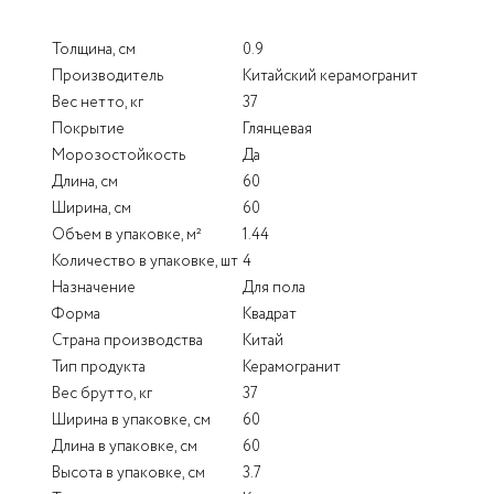
Толщина, см
0.9
Производитель
Китайский керамогранит
Вес нетто, кг
37
Покрытие
Глянцевая
Морозостойкость
Да
Длина, см
60
Ширина, см
60
Объем в упаковке, м²
1.44
Количество в упаковке, шт
4
Назначение
Для пола
Форма
Квадрат
Страна производства
Китай
Тип продукта
Керамогранит
Вес брутто, кг
37
Ширина в упаковке, см
60
Длина в упаковке, см
60
Высота в упаковке, см
3.7