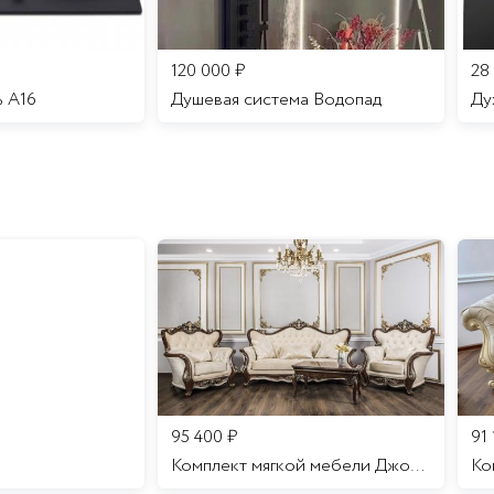
120 000
₽
28
ь A16
Душевая система Водопад
95 400
₽
91
Комплект мягкой мебели Джоконда