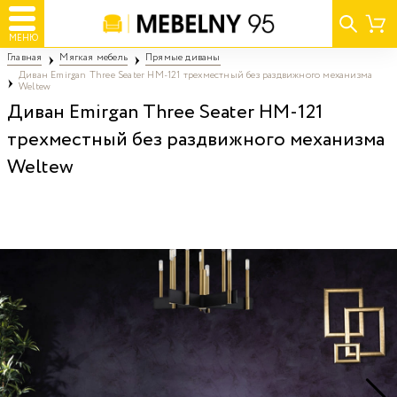
МЕНЮ
Главная
Мягкая мебель
Прямые диваны
Диван Emirgan Three Seater HM-121 трехместный без раздвижного механизма
Weltew
Диван Emirgan Three Seater HM-121
трехместный без раздвижного механизма
Weltew