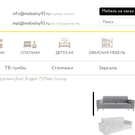
Мебель на заказ
info@mebelny95.ru
горячая линия
mail@mebelny95.ru
по сотрудничеству
НИ
СПАЛЬНИ
ДЕТСКАЯ
ОФИСНАЯ МЕБЕЛЬ
ТВ-тумбы
Стеллажи
Зеркала
уклин (3кат, Bogart 7) Milan Group