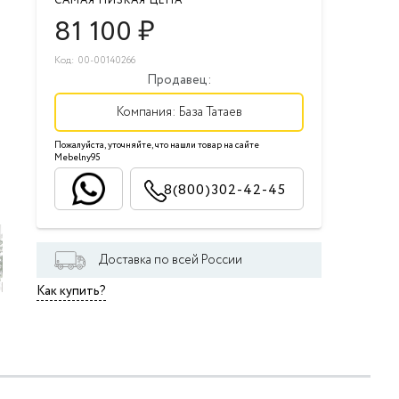
САМАЯ НИЗКАЯ ЦЕНА
81 100
₽
Код: 00-00140266
Продавец:
Компания:
База Татаев
Пожалуйста, уточняйте, что нашли товар на сайте
Mebelny95
8(800)302-42-45
Доставка по всей России
Как купить?