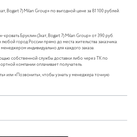
ат, Bogart 7) Milan Group» по выгодной цене за 81 100 рублей.
кровать Бруклин (3кат, Bogart 7) Milan Group» от 390 руб.
 любой город России прямо до места жительства заказчика.
 менеджером индивидуально для каждого заказа.
мощью собственной службы доставки либо через ТК по
портной компании оплачивает получатель.
ь» или «Позвонить», чтобы узнать у менеджера точную