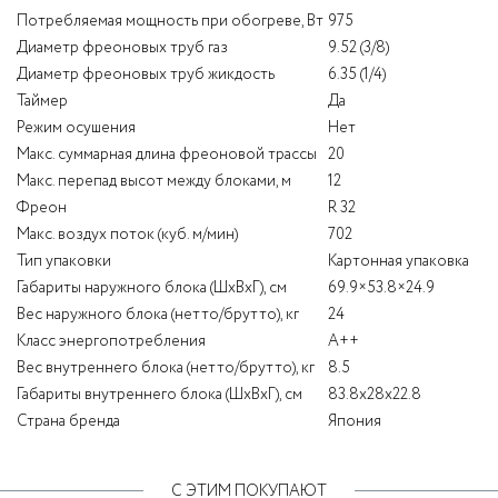
Потребляемая мощность при обогреве, Вт
975
Диаметр фреоновых труб газ
9.52 (3/8)
Диаметр фреоновых труб жикдость
6.35 (1/4)
Таймер
Да
Режим осушения
Нет
Макс. суммарная длина фреоновой трассы
20
Макс. перепад высот между блоками, м
12
Фреон
R 32
Макс. воздух поток (куб. м/мин)
702
Тип упаковки
Картонная упаковка
Габариты наружного блока (ШхВхГ), см
69.9×53.8×24.9
Вес наружного блока (нетто/брутто), кг
24
Класс энергопотребления
A++
Вес внутреннего блока (нетто/брутто), кг
8.5
Габариты внутреннего блока (ШхВхГ), см
83.8х28х22.8
Страна бренда
Япония
С ЭТИМ ПОКУПАЮТ