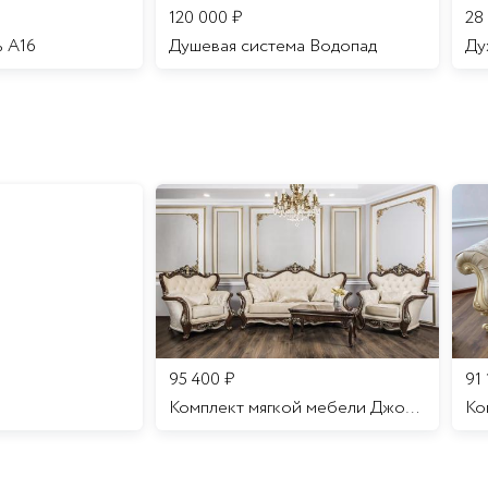
120 000
₽
28
ь A16
Душевая система Водопад
95 400
₽
91
Комплект мягкой мебели Джоконда