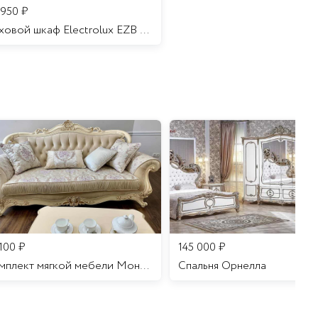
 950
₽
Духовой шкаф Electrolux EZB 52410 AK
 100
₽
145 000
₽
Комплект мягкой мебели Мона Лиза
Cпальня Орнелла