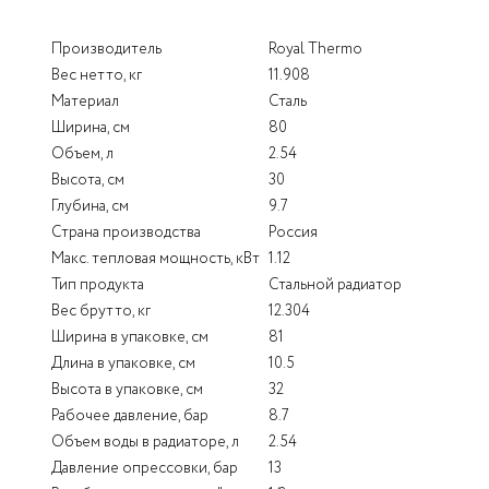
Производитель
Royal Thermo
Вес нетто, кг
11.908
Материал
Сталь
Ширина, см
80
Объем, л
2.54
Высота, см
30
Глубина, см
9.7
Страна производства
Россия
Макс. тепловая мощность, кВт
1.12
Тип продукта
Стальной радиатор
Вес брутто, кг
12.304
Ширина в упаковке, см
81
Длина в упаковке, см
10.5
Высота в упаковке, см
32
Рабочее давление, бар
8.7
Объем воды в радиаторе, л
2.54
Давление опрессовки, бар
13