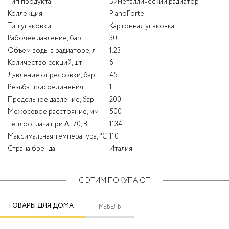
Тип продукта
Биметаллический радиатор
Коллекция
PianoForte
Тип упаковки
Картонная упаковка
Рабочее давление, бар
30
Объем воды в радиаторе, л
1.23
Количество секций, шт
6
Давление опрессовки, бар
45
Резьба присоединения, "
1
Предельное давление, бар
200
Межосевое расстояние, мм
500
Теплоотдача при Δt 70, Вт
1134
Максимальная температура, °С
110
Страна бренда
Италия
С ЭТИМ ПОКУПАЮТ
ТОВАРЫ ДЛЯ ДОМА
МЕБЕЛЬ