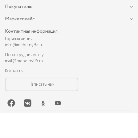
Покупателю
Маркетплейс
Контактная информация
Горячая линия
info@mebelny95.ru
По сотрудничеству
mail@mebelny95.ru
Контакты
Написать нам
©-
2026
, MEBELNY95.RU — спальная и кухонная мебель в Грозном:
диваны, кухни, шкафы и др.