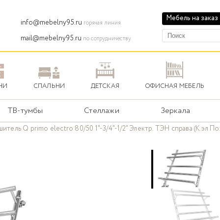
Мебель на заказ
info@mebelny95.ru
горячая линия
mail@mebelny95.ru
по сотрудничеству
НИ
СПАЛЬНИ
ДЕТСКАЯ
ОФИСНАЯ МЕБЕЛЬ
ТВ-тумбы
Стеллажи
Зеркала
тель Q primo electro 80/50 1"-3/4"-1/2" Электр. ТЭН справа (К.эл П