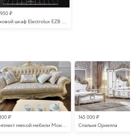
 950
₽
Духовой шкаф Electrolux EZB 52410 AK
 100
₽
145 000
₽
Комплект мягкой мебели Мона Лиза
Cпальня Орнелла