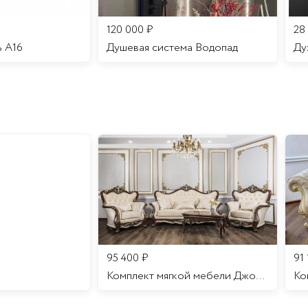
120 000
₽
28
ь A16
Душевая система Водопад
95 400
₽
91
Комплект мягкой мебели Джоконда