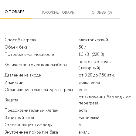
О ТОВАРЕ
ПОХОЖИЕ ТОВАРЫ
ОТЗЫВЫ (0)
Способ нагрева
электрический
Объем бака
50 л
Потребляемая мощность
1.5 кВт (220 В)
несколько точек
Количество точек водоразбора
(напорный)
Давление на входе
от 0.20 до 7.50 атм.
Индикация
включения
Ограничение температуры нагрева
есть
от включения без воды, от
Защита
перегрева
Предохранительный клапан
есть
Защитный анод
магниевый
Степень защиты от воды
4
Внутреннее покрытие бака
эмаль