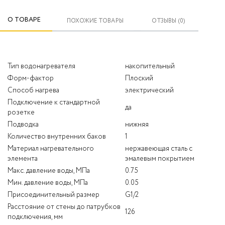
О ТОВАРЕ
ПОХОЖИЕ ТОВАРЫ
ОТЗЫВЫ (0)
Тип водонагревателя
накопительный
Форм-фактор
Плоский
Способ нагрева
электрический
Подключение к стандартной
да
розетке
Подводка
нижняя
Количество внутренних баков
1
Материал нагревательного
нержавеющая сталь с
элемента
эмалевым покрытием
Макс. давление воды, МПа
0.75
Мин. давление воды, МПа
0.05
Присоединительный размер
G1/2
Расстояние от стены до патрубков
126
подключения, мм