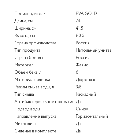
Производитель
EVA GOLD
Длина, см
74
Ширина, см
41.5
Высота, см
80.5
Страна производства
Россия
Тип продукта
Напольный унитаз
Страна бренда
Россия
Материал
Фаянс
Объем бака, л
6
Материал сиденья
Дюропласт
Режим смыва воды, л
3/6
Тип смыва
Каскадный
Антибактериальное покрытие
Да
Подвод воды
Снизу
Направление выпуска
Горизонтальный
Микролифт
Да
Сиденье в комплекте
Да