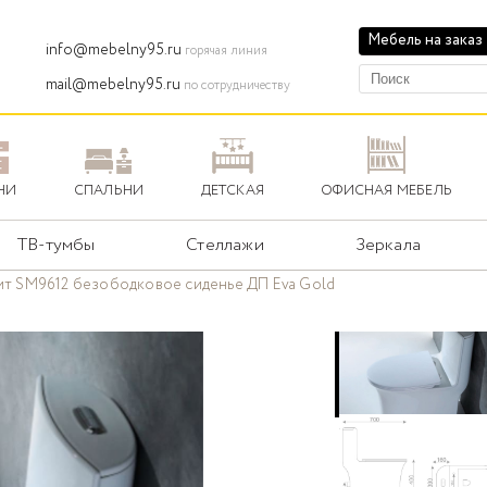
Мебель на заказ
info@mebelny95.ru
горячая линия
mail@mebelny95.ru
по сотрудничеству
НИ
СПАЛЬНИ
ДЕТСКАЯ
ОФИСНАЯ МЕБЕЛЬ
ТВ-тумбы
Стеллажи
Зеркала
т SM9612 безободковое сиденье ДП Eva Gold