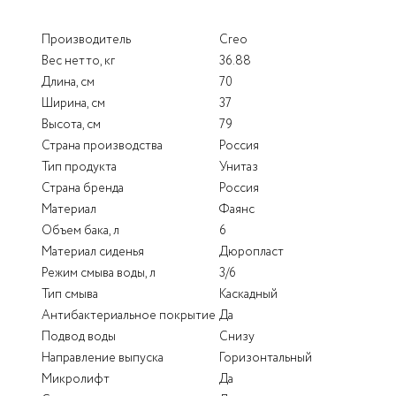
Производитель
Creo
Вес нетто, кг
36.88
Длина, см
70
Ширина, см
37
Высота, см
79
Страна производства
Россия
Тип продукта
Унитаз
Страна бренда
Россия
Материал
Фаянс
Объем бака, л
6
Материал сиденья
Дюропласт
Режим смыва воды, л
3/6
Тип смыва
Каскадный
Антибактериальное покрытие
Да
Подвод воды
Снизу
Направление выпуска
Горизонтальный
Микролифт
Да