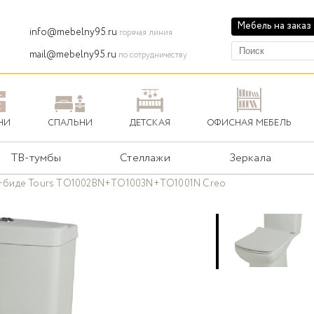
Мебель на заказ
info@mebelny95.ru
горячая линия
mail@mebelny95.ru
по сотрудничеству
НИ
СПАЛЬНИ
ДЕТСКАЯ
ОФИСНАЯ МЕБЕЛЬ
ТВ-тумбы
Стеллажи
Зеркала
+биде Tours TO1002BN+TO1003N+TO1001N Creo