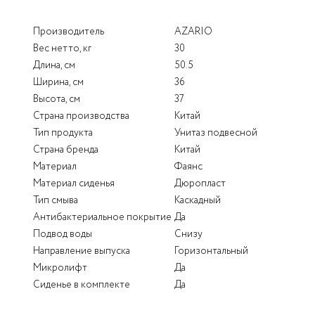
Производитель
AZARIO
Вес нетто, кг
30
Длина, см
50.5
Ширина, см
36
Высота, см
37
Страна производства
Китай
Тип продукта
Унитаз подвесной
Страна бренда
Китай
Материал
Фаянс
Материал сиденья
Дюропласт
Тип смыва
Каскадный
Антибактериальное покрытие
Да
Подвод воды
Снизу
Направление выпуска
Горизонтальный
Микролифт
Да
Сиденье в комплекте
Да