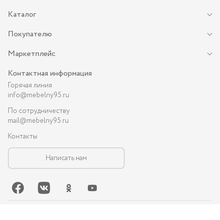
Каталог
Покупателю
Маркетплейс
Контактная информация
Горячая линия
info@mebelny95.ru
По сотрудничеству
mail@mebelny95.ru
Контакты
Написать нам
©-
2026
, MEBELNY95.RU — спальная и кухонная мебель в Грозном: