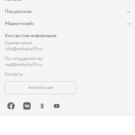
Покупателю
Маркетплейс
Контактная информация
Горячая линия
info@mebelny95.ru
По сотрудничеству
mail@mebelny95.ru
Контакты
Написать нам
©-
2026
, MEBELNY95.RU — спальная и кухонная мебель в Грозном:
диваны, кухни, шкафы и др.