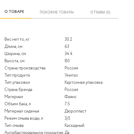
О ТОВАРЕ
ПОХОЖИЕ ТОВАРЫ
ОТЗЫВЫ (0)
Вес нетто, кг
30.2
Длина, см
63
Ширина, см
34.4
Высота, см
80
Страна производства
Россия
Тип продукта
Унитаз
Тип упаковки
Картонная упаковка
Страна бренда
Россия
Материал
Фаянс
Объем бака, л
7.5
Материал сиденья
Дюропласт
Режим смыва воды, л
3/5
Тип смыва
Каскадный
Антибактериальное покрытие
Да