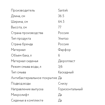
Производитель
Santek
Длина, см
36.5
Ширина, см
64.5
Высота, см
77
Страна производства
Россия
Тип продукта
Унитаз
Страна бренда
Россия
Материал
Фарфор
Объем бака, л
6
Материал сиденья
Дюропласт
Режим смыва воды, л
3/6
Тип смыва
Каскадный
Антибактериальное покрытие
Да
Подвод воды
Снизу
Направление выпуска
Горизонтальный
Микролифт
Да
Сиденье в комплекте
Да