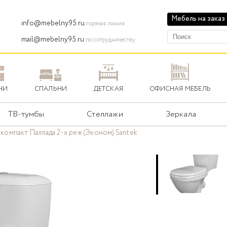
Мебель на заказ
info@mebelny95.ru
горячая линия
mail@mebelny95.ru
по сотрудничеству
НИ
СПАЛЬНИ
ДЕТСКАЯ
ОФИСНАЯ МЕБЕЛЬ
ТВ-тумбы
Стеллажи
Зеркала
компакт Паллада 2-х реж (Эконом) Santek