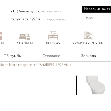
Мебель на заказ
info@mebelny95.ru
горячая линия
mail@mebelny95.ru
по сотрудничеству
НИ
СПАЛЬНИ
ДЕТСКАЯ
ОФИСНАЯ МЕБЕЛЬ
ТВ-тумбы
Стеллажи
Зеркала
 Norm Nord микролифт 9845B099-7202 Vitra